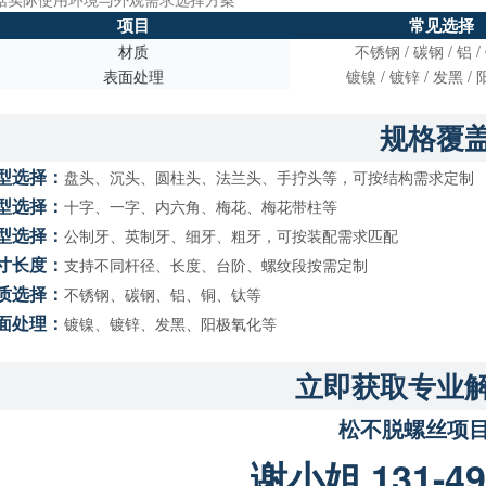
项目
常见选择
材质
不锈钢 / 碳钢 / 铝 / 
表面处理
镀镍 / 镀锌 / 发黑 
规格覆
型选择：
盘头、沉头、圆柱头、法兰头、手拧头等，可按结构需求定制
型选择：
十字、一字、内六角、梅花、梅花带柱等
型选择：
公制牙、英制牙、细牙、粗牙，可按装配需求匹配
寸长度：
支持不同杆径、长度、台阶、螺纹段按需定制
质选择：
不锈钢、碳钢、铝、铜、钛等
面处理：
镀镍、镀锌、发黑、阳极氧化等
立即获取专业
松不脱螺丝项
谢小姐 131-49