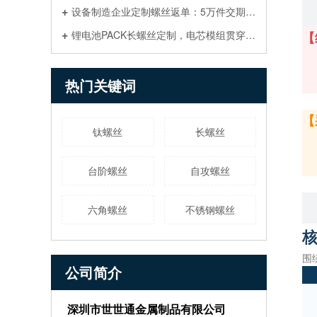
设备制造企业定制螺丝返单：5万件交期多久？英国客户采购案例
锂电池PACK长螺丝定制，电芯模组贯穿夹紧螺丝厂家
【
热门关键词
【
钛螺丝
长螺丝
台阶螺丝
自攻螺丝
六角螺丝
不锈钢螺丝
围
公司简介
深圳市世世通金属制品有限公司