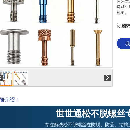
同头型
螺丝生
检测。
订购热
我
细介绍：
世世通松不脱螺丝
专注解决松不脱螺丝在防脱、防丢、结构