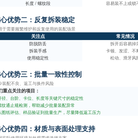
长度 / 螺纹段
容易装不上或锁
核心优势二：反复拆装稳定
用于需要频繁维护和反复使用的装配场景
关注点
常见情况
防脱防丢
拆开后容易掉
拆装手感
卡顿、发涩、不
使用稳定性
松动、滑牙风
核心优势三：批量一致性控制
少装配不良、返工与换件风险
们重点关注的项目：
 杆径、台阶、卡位、长度等关键尺寸的稳定性
 螺纹通止规检测，帮助减少批量装配异常
 从图纸评估、样品验证到批量生产，尽量降低返工压力
核心优势四：材质与表面处理支持
据实际使用环境与外观需求选择方案