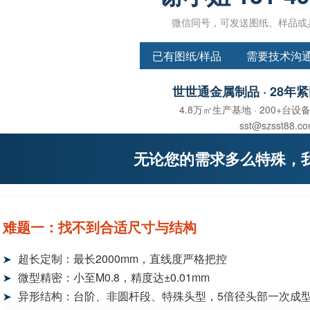
微信同号，可发送图纸、样品或
已有图纸/样品
需要技术沟
世世通金属制品 · 28年
4.8万㎡生产基地 · 200+台设备 
sst@szsst88.c
无论您的需求多么特殊，
难题一：找不到合适尺寸与结构
超长定制：最长2000mm，直线度严格把控
➤
微型精密：小至M0.8，精度达±0.01mm
➤
异形结构：台阶、非圆杆段、特殊头型，5倍径头部一次成
➤