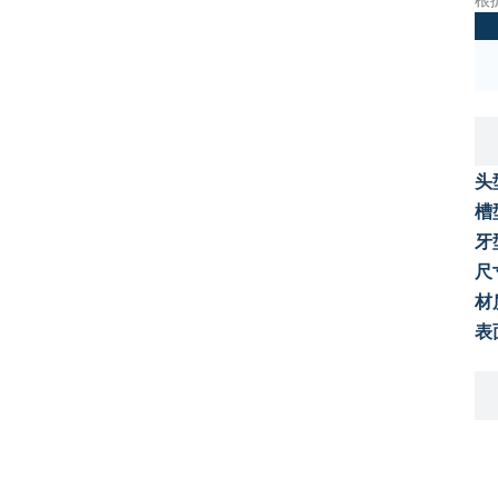
头
槽
牙
尺
材
表