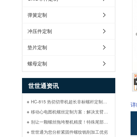
弹簧定制
冲压件定制
垫片定制
螺母定制
世世通资讯
HC-815 热切切带机超长非标螺杆定制，箱包织带热切机长螺栓解决方案
详
移动心电图机螺丝定制方案：解决支臂晃动与预紧力衰减
别让一颗螺丝拖垮整机精度！特殊尾部定位螺丝图纸标注完整指南
世世通为您分析紧固件螺纹铣削加工优劣