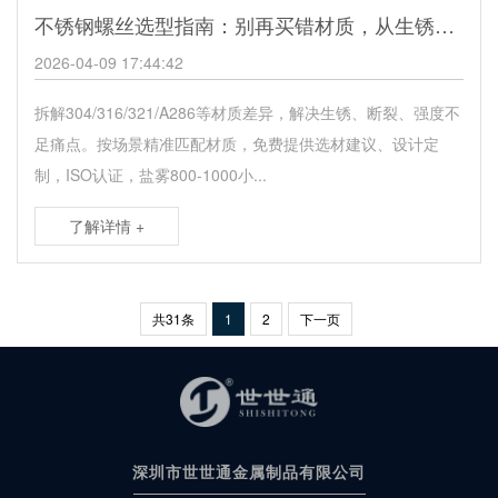
不锈钢螺丝选型指南：别再买错材质，从生锈到断裂，一文教你精准避坑
2026-04-09 17:44:42
拆解304/316/321/A286等材质差异，解决生锈、断裂、强度不
足痛点。按场景精准匹配材质，免费提供选材建议、设计定
制，ISO认证，盐雾800-1000小...
了解详情 +
共31条
1
2
下一页
深圳市世世通金属制品有限公司