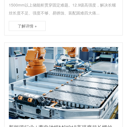
1500mm以上储能柜贯穿固定难题。12.9级高强度，解决长螺
丝长度不足、强度不够、易锈蚀、装配困难四大痛...
了解详情 +
新能源行业 | 蓄电池组M6*313高强度超长螺丝