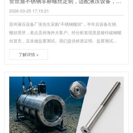
世世通不锈钢非标螺丝定制，适配液压设备，耐腐耐用更靠谱
2026-03-25 17:15:21
苏州液压设备厂张先生采购“不锈钢螺丝”，半年后设备生锈、
螺丝滑牙，差点丢掉海外大客户。经分析发现竟是镀锌碳钢螺
丝冒充，且未做盐雾测试。我们提供材质证明、盐雾测试...
了解详情 +