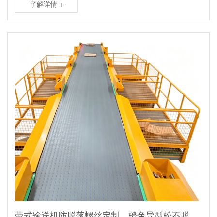
了解详情 +
带式输送机防脱落螺丝定制，橙色异型松不脱螺丝 M4×9