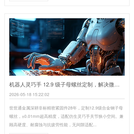
机器人灵巧手 12.9 级子母螺丝定制，解决微型精密关节螺丝卡脖子难题
2026-05-18 15:22:02
世世通金属深耕非标精密紧固件28年，定制12.9级合金钢子母
螺丝，±0.01mm超高精度，适配仿生灵巧手关节狭小空间。兼
顾高硬度、耐腐蚀与抗疲劳性能，无间隙适配...