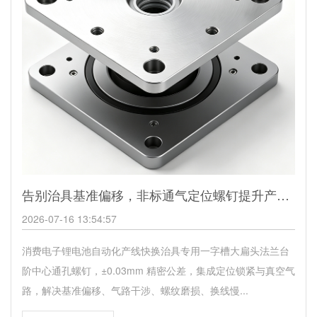
告别治具基准偏移，非标通气定位螺钉提升产线换型效率
2026-07-16 13:54:57
消费电子锂电池自动化产线快换治具专用一字槽大扁头法兰台
阶中心通孔螺钉，±0.03mm 精密公差，集成定位锁紧与真空气
路，解决基准偏移、气路干涉、螺纹磨损、换线慢...