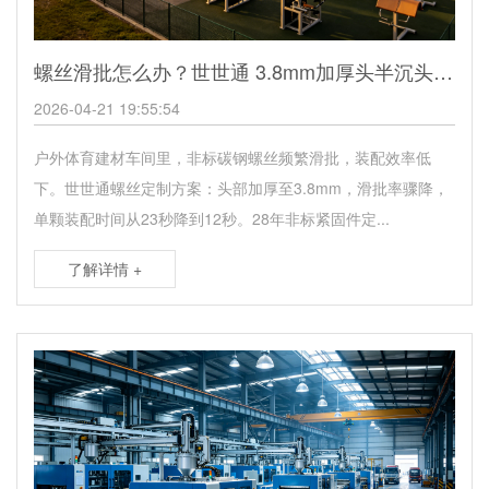
螺丝滑批怎么办？世世通 3.8mm加厚头半沉头碳钢螺丝定制解难题
2026-04-21 19:55:54
户外体育建材车间里，非标碳钢螺丝频繁滑批，装配效率低
下。世世通螺丝定制方案：头部加厚至3.8mm，滑批率骤降，
单颗装配时间从23秒降到12秒。28年非标紧固件定...
了解详情 +