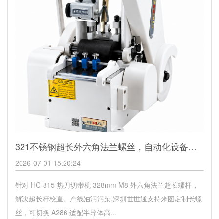
321不锈钢超长外六角法兰螺丝，自动化设备长螺杆定制厂家
2026-07-01 15:20:24
针对 HC-815 热刀切带机 328mm M8 外六角法兰超长螺杆，
解决超长杆校直、产线油污污染,深圳世世通支持来图定制长螺
丝，可切换 A286 适配半导体高...