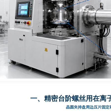
一、精密台阶螺丝用在离
晶圆夹持盘周边压片固定