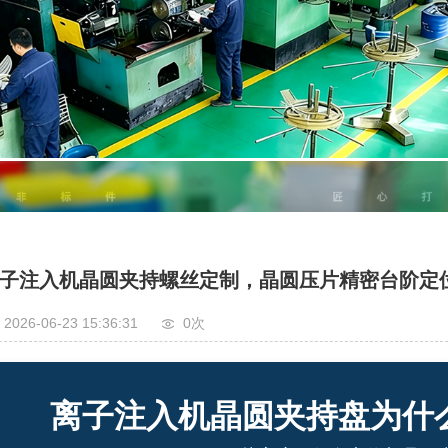
子注入机晶圆夹持螺丝定制，晶圆压片精密台阶定
2026-06-23 15:36:31
0
次
离子注入机晶圆夹持盘为什