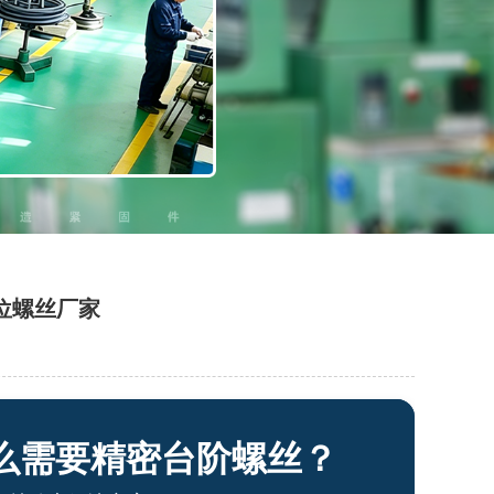
位螺丝厂家
么需要精密台阶螺丝？