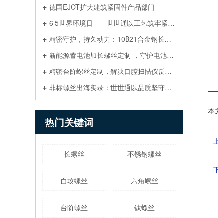
德国EJOT扩大建筑紧固件产品部门
6·5世界环境日——世世通以工艺筑牢紧固件绿色生产防线
精密守护，持久动力：10B21合金钢长螺丝为新能源扫地机注入“强韧灵魂”
新能源蓄电池加长螺丝定制 ，守护电池模组与储能系统的每一处连接
精密台阶螺丝定制，解决口腔扫描仪反复拆装重复定位
非标螺丝出海实录：世世通以品质坚守，赢得英国工业客户长期合作
本
热门关键词
长螺丝
不锈钢螺丝
自攻螺丝
六角螺丝
台阶螺丝
钛螺丝