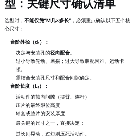
型：关键尺寸确认清单
选型时，
不能仅凭“M几×多长”
，必须重点确认以下五个核
心尺寸：
台阶外径（d₁）：
决定与安装孔的
径向配合
。
过小导致晃动、磨损；过大导致装配困难、运动卡
顿。
需结合安装孔尺寸和配合间隙确定。
台阶长度（L₁）：
活动件的轴向间隙（摆臂、连杆）
压片的最终限位高度
轴套或垫片的安装厚度
最关键的尺寸之一，直接决定：
过长则晃动，过短则压死活动件。