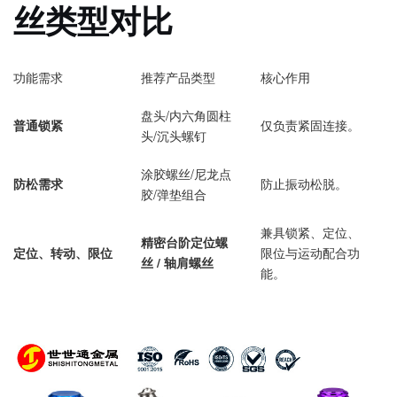
丝类型对比
功能需求
推荐产品类型
核心作用
盘头/内六角圆柱
普通锁紧
仅负责紧固连接。
头/沉头螺钉
涂胶螺丝/尼龙点
防松需求
防止振动松脱。
胶/弹垫组合
兼具锁紧、定位、
精密台阶定位螺
定位、转动、限位
限位与运动配合功
丝 / 轴肩螺丝
能。