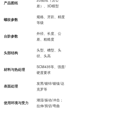
2D图纸（含公
产品图纸
差）、3D模型
规格、牙距、精度
螺纹参数
等级
外径、长度、公
台阶参数
差、粗糙度
头型、槽型、头
头部结构
径、头高
SCM435等、强度/
材料与热处理
硬度要求
发黑/镀锌/镀镍/达
表面处理
克罗等
潮湿/振动/冲击；
使用环境与受力
拉伸/剪切/弯曲