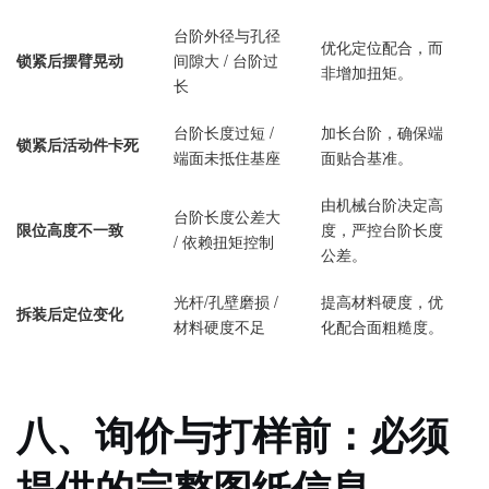
台阶外径与孔径
优化定位配合，而
锁紧后摆臂晃动
间隙大 / 台阶过
非增加扭矩。
长
台阶长度过短 /
加长台阶，确保端
锁紧后活动件卡死
端面未抵住基座
面贴合基准。
由机械台阶决定高
台阶长度公差大
限位高度不一致
度，严控台阶长度
/ 依赖扭矩控制
公差。
光杆/孔壁磨损 /
提高材料硬度，优
拆装后定位变化
材料硬度不足
化配合面粗糙度。
八、询价与打样前：必须