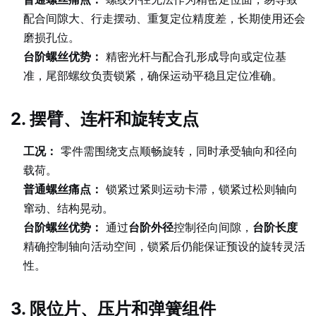
配合间隙大、行走摆动、重复定位精度差，长期使用还会
磨损孔位。
台阶螺丝优势：
精密光杆与配合孔形成导向或定位基
准，尾部螺纹负责锁紧，确保运动平稳且定位准确。
2. 摆臂、连杆和旋转支点
工况：
零件需围绕支点顺畅旋转，同时承受轴向和径向
载荷。
普通螺丝痛点：
锁紧过紧则运动卡滞，锁紧过松则轴向
窜动、结构晃动。
台阶螺丝优势：
通过
台阶外径
控制径向间隙，
台阶长度
精确控制轴向活动空间，锁紧后仍能保证预设的旋转灵活
性。
3. 限位片、压片和弹簧组件