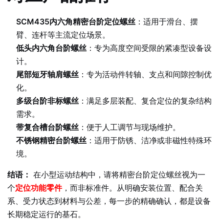
SCM435内六角精密台阶定位螺丝
：适用于滑台、摆
臂、连杆等主流定位场景。
低头内六角台阶螺丝
：专为高度空间受限的紧凑型设备设
计。
尾部短牙轴肩螺丝
：专为活动件转轴、支点和间隙控制优
化。
多级台阶非标螺丝
：满足多层装配、复合定位的复杂结构
需求。
带复合槽台阶螺丝
：便于人工调节与现场维护。
不锈钢精密台阶螺丝
：适用于防锈、洁净或非磁性特殊环
境。
结语：
在小型运动结构中，请将精密台阶定位螺丝视为一
个
定位功能零件
，而非标准件。从明确安装位置、配合关
系、受力状态到材料与公差，每一步的精确确认，都是设备
长期稳定运行的基石。