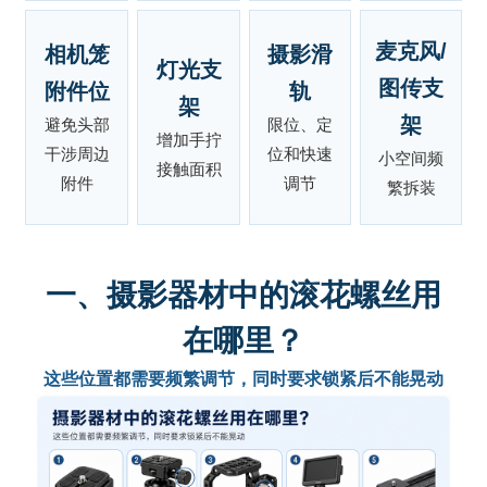
麦克风/
相机笼
摄影滑
灯光支
图传支
附件位
轨
架
架
避免头部
限位、定
增加手拧
干涉周边
位和快速
小空间频
接触面积
附件
调节
繁拆装
一、摄影器材中的滚花螺丝用
在哪里？
这些位置都需要频繁调节，同时要求锁紧后不能晃动