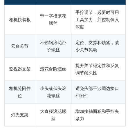
手拧调节，必要时可用
带一字槽滚花
相机快装板
工具加力，并控制伸入
螺丝
深度
不锈钢滚花台
定位、支撑和锁紧，减
云台关节
阶螺丝
少关节晃动
提升关节稳定性和反复
监视器支架
滚花台阶螺丝
调节耐久性
相机笼附件
小头或低头滚
避免头部干涉周边接口
位
花螺丝
和附件
大直径滚花螺
增加接触面积和手拧夹
灯光支架
丝
紧力