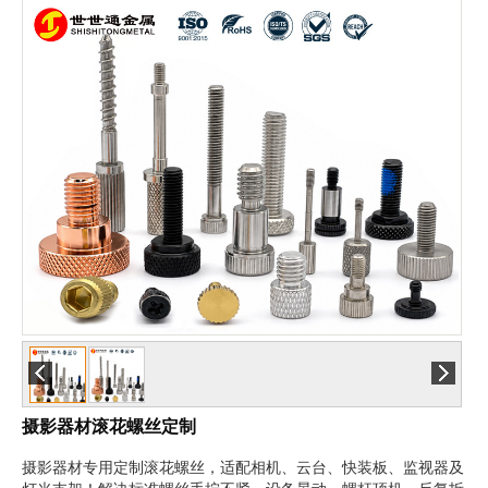
摄影器材滚花螺丝定制
摄影器材专用定制滚花螺丝，适配相机、云台、快装板、监视器及
灯光支架！解决标准螺丝手拧不紧、设备晃动、螺杆顶机、反复拆