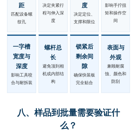
距
度
决定夹紧行
影响手拧扭
程与伸入深
矩和操作空
匹配设备螺
决定定位、
度
间
纹孔
支撑和限位
一字槽
锁紧后
螺杆总
表面与
宽度与
剩余间
长
外观
深度
隙
避免顶到相
兼顾耐腐
机或内部结
蚀、颜色和
影响工具咬
确保快装板
构
防刮
合与耐拆装
完全贴合
八、样品到批量需要验证什
么？