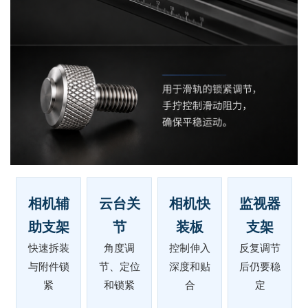
相机辅
云台关
相机快
监视器
助支架
节
装板
支架
快速拆装
角度调
控制伸入
反复调节
与附件锁
节、定位
深度和贴
后仍要稳
紧
和锁紧
合
定