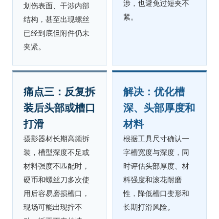
涉，也避免过短夹不
划伤表面、干涉内部
紧。
结构，甚至出现螺丝
已经到底但附件仍未
夹紧。
痛点三：反复拆
解决：优化槽
装后头部或槽口
深、头部厚度和
打滑
材料
摄影器材长期高频拆
根据工具尺寸确认一
装，槽型深度不足或
字槽宽度与深度，同
材料强度不匹配时，
时评估头部厚度、材
硬币和螺丝刀多次使
料强度和滚花耐磨
用后容易磨损槽口，
性，降低槽口变形和
现场可能出现拧不
长期打滑风险。