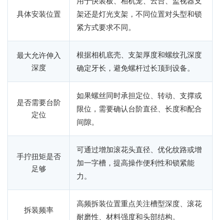
用于快装板、相机笼、云台、监视器支
具体安装位置
架还是灯光支架，不同位置对头型和锁
紧方式要求不同。
根据相机底壳、支架厚度和螺纹孔深度
最大允许伸入
深度
确定牙长，避免螺杆过长顶到设备。
如果螺丝同时承担定位、转动、支撑或
是否需要台阶
限位，需要确认台阶直径、长度和配合
定位
间隙。
可通过增加滚花头直径、优化纹路或增
手拧扭矩是否
加一字槽，提高操作便利性和锁紧能
足够
力。
高频拆装位置重点关注槽型深度、滚花
拆装频率
耐磨性、材料强度和头部结构。