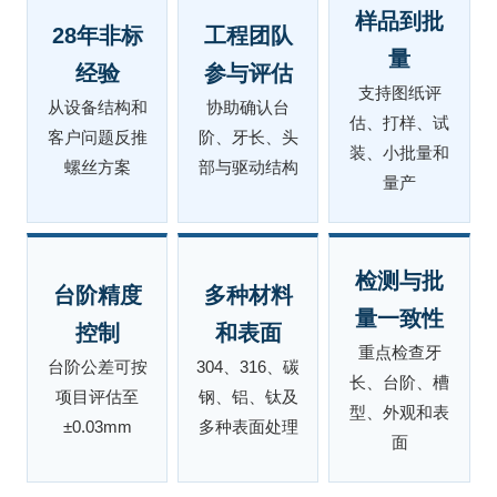
样品到批
28年非标
工程团队
量
经验
参与评估
支持图纸评
从设备结构和
协助确认台
估、打样、试
客户问题反推
阶、牙长、头
装、小批量和
螺丝方案
部与驱动结构
量产
检测与批
台阶精度
多种材料
量一致性
控制
和表面
重点检查牙
台阶公差可按
304、316、碳
长、台阶、槽
项目评估至
钢、铝、钛及
型、外观和表
±0.03mm
多种表面处理
面