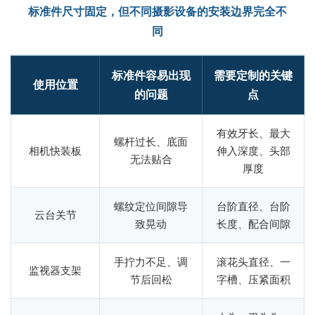
标准件尺寸固定，但不同摄影设备的安装边界完全不
同
标准件容易出现
需要定制的关键
使用位置
的问题
点
有效牙长、最大
螺杆过长、底面
相机快装板
伸入深度、头部
无法贴合
厚度
螺纹定位间隙导
台阶直径、台阶
云台关节
致晃动
长度、配合间隙
手拧力不足、调
滚花头直径、一
监视器支架
节后回松
字槽、压紧面积