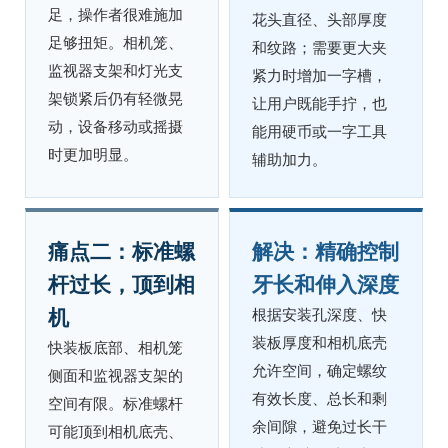
足，操作者很难施加
花头直径、头部厚度
足够扭矩。相机笼、
和纹路；需要更大夹
监视器支架和灯光支
紧力时增加一字槽，
架锁紧后仍有轻微晃
让用户既能手拧，也
动，设备移动或摇摄
能用硬币或一字工具
时更加明显。
辅助加力。
痛点二：标准螺
解决：精确控制
杆过长，顶到相
牙长和伸入深度
机
根据安装孔深度、快
装板厚度和相机底壳
快装板底部、相机笼
允许空间，确定螺纹
侧面和监视器支架的
有效长度、总长和剩
空间有限。标准螺杆
余间隙，避免过长干
可能顶到相机底壳、