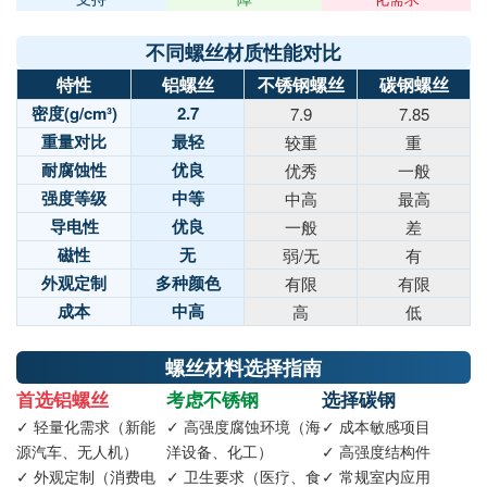
不同螺丝材质性能对比
特性
铝螺丝
不锈钢螺丝
碳钢螺丝
密度(g/cm³)
2.7
7.9
7.85
重量对比
最轻
较重
重
耐腐蚀性
优良
优秀
一般
强度等级
中等
中高
最高
导电性
优良
一般
差
磁性
无
弱/无
有
外观定制
多种颜色
有限
有限
成本
中高
高
低
螺丝材料选择指南
首选铝螺丝
考虑不锈钢
选择碳钢
✓ 轻量化需求（新能
✓ 高强度腐蚀环境（海
✓ 成本敏感项目
源汽车、无人机）
洋设备、化工）
✓ 高强度结构件
✓ 外观定制（消费电
✓ 卫生要求（医疗、食
✓ 常规室内应用