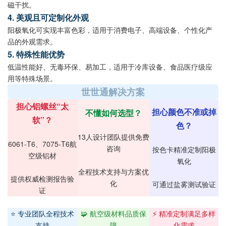
磁干扰。
4. 美观且可定制化外观
阳极氧化可实现丰富色彩，适用于消费电子、高端设备、个性化产
品的外观需求。
5. 特殊性能优势
低温性能好、无毒环保、易加工，适用于冷库设备、食品医疗级应
用等特殊场景。
世世通解决方案
担心铝螺丝“太
担心颜色不准或掉
不懂如何选型？
软”？
色？
13人设计团队提供免费
6061-T6、7075-T6航
咨询
按色卡精准定制阳极
空级铝材
氧化
全程技术支持与方案优
提供权威检测报告验
化
可通过盐雾测试验证
证
⭐ 专业团队全程技术
🧩 航空级材料品质保
⚡ 精准定制满足多样
支持
障
化需求