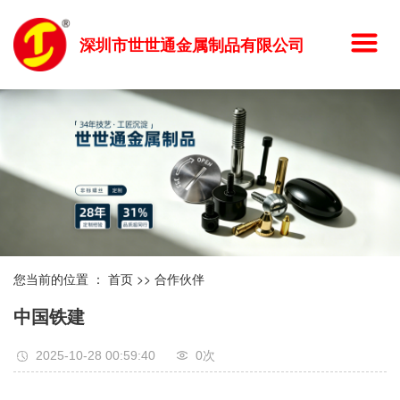
深圳市世世通金属制品有限公司
您当前的位置 ：
首页
>>
合作伙伴
中国铁建
2025-10-28 00:59:40
0
次